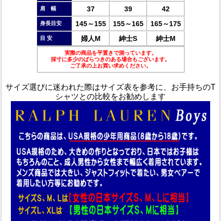
37
39
42
肩 幅
145～155
155～165
165～175
身長目安
婦人M
紳士S
紳士M
目 安
実際の商品を平置きで測っています。
採寸に多少のばらつきのある場合もございます。
ご了承の上お買い求めください。
サイズ選びに迷われた際はサイズ表を参考に、お手持ちのT
シャツとの比較をお勧めします