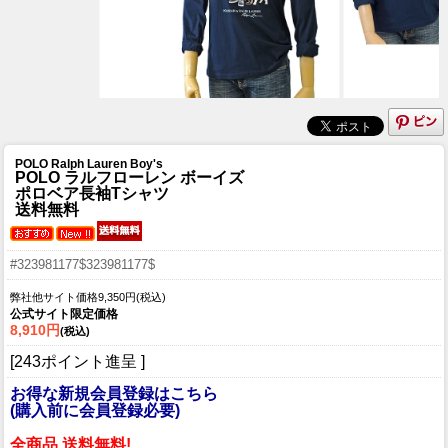
POLO Ralph Lauren Boy's
POLO ラルフローレン ボーイズ
ポロベア長袖Tシャツ
送料無料
#323981177$323981177$
弊社他サイト価格9,350円(税込)
公式サイト限定価格
8,910円
(税込)
[243ポイント進呈 ]
お得な新規会員登録はこちら
(購入前に会員登録必要)
全商品 送料無料!