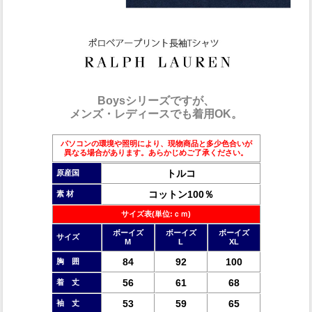
Boysシリーズですが、
メンズ・レディースでも着用OK。
パソコンの環境や照明により、現物商品と多少色合いが
異なる場合があります。あらかじめご了承ください。
トルコ
原産国
コットン100％
素 材
サイズ表(単位:ｃｍ)
ボーイズ
ボーイズ
ボーイズ
サイズ
M
L
XL
84
92
100
胸 囲
56
61
68
着 丈
53
59
65
袖 丈