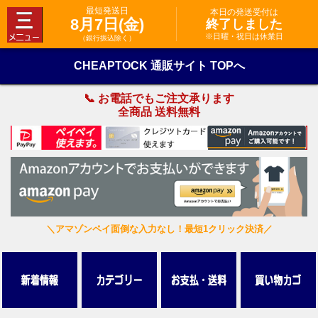
最短発送日
本日の発送受付は
8月7日(金)
終了しました
※日曜・祝日は休業日
（銀行振込除く）
CHEAPTOCK 通販サイト TOPへ
📞 お電話でもご注文承ります
全商品 送料無料
＼アマゾンペイ面倒な入力なし！最短1クリック決済／