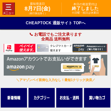
最短発送日
本日の発送受付は
8月7日(金)
終了しました
※日曜・祝日は休業日
（銀行振込除く）
CHEAPTOCK 通販サイト TOPへ
📞 お電話でもご注文承ります
全商品 送料無料
＼アマゾンペイ面倒な入力なし！最短1クリック決済／