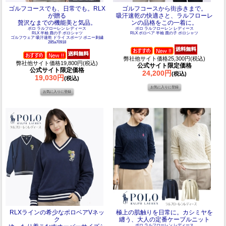
ゴルフコースでも、日常でも。RLX
ゴルフコースから街歩きまで。
が贈る
吸汗速乾の快適さと、ラルフローレ
贅沢なまでの機能美と気品。
ンの品格をこの一着に。
ポロ ラルフローレン レディース
ポロ ラルフローレン レディース
RLX 半袖 鹿の子 ポロシャツ
RLX ポロベア 半袖 鹿の子 ポロシャツ
ゴルフウェア 吸汗速乾 ドライ スポーツ ポニー刺繍
285a70918
弊社他サイト価格25,300円(税込)
弊社他サイト価格19,800円(税込)
公式サイト限定価格
公式サイト限定価格
24,200円
(税込)
19,030円
(税込)
RLXラインの希少なポロベアVネッ
極上の肌触りを日常に。カシミヤを
ク
纏う、大人の定番ケーブルニット
ポロ ラルフローレン レディース