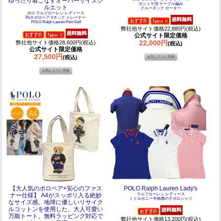
ゆったり着こなすオーバーサイズシ
カシミヤ混 ケーブル編み
ルエット
クルーネック セーター
ポロ ラルフローレン レディース
RLX ポロベア Vネック トレーナー
POLO Ralph Lauren Polo Golf
弊社他サイト価格22,880円(税込)
公式サイト限定価格
22,000円
弊社他サイト価格28,600円(税込)
(税込)
公式サイト限定価格
27,500円
(税込)
【大人気のポロベア×安心のファス
POLO Ralph Lauren Lady's
ナー仕様】 A4がスッポリ入る絶妙
ラルフローレン レディース
ミドルポニー半袖鹿の子ポロシャツ
なサイズ感。地球に優しいリサイク
ルコットンを使用した、大人可愛い
万能トート。無料ラッピング対応で
弊社他サイト価格13,200円(税込)