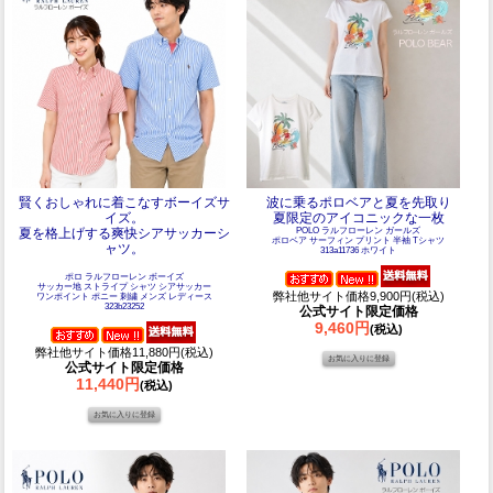
賢くおしゃれに着こなすボーイズサ
波に乗るポロベアと夏を先取り
イズ。
夏限定のアイコニックな一枚
夏を格上げする爽快シアサッカーシ
POLO ラルフローレン ガールズ
ポロベア サーフィン プリント 半袖 Tシャツ
ャツ。
313a11736 ホワイト
ポロ ラルフローレン ボーイズ
サッカー地 ストライプ シャツ シアサッカー
弊社他サイト価格9,900円(税込)
ワンポイント ポニー 刺繍 メンズ レディース
323b23252
公式サイト限定価格
9,460円
(税込)
弊社他サイト価格11,880円(税込)
公式サイト限定価格
11,440円
(税込)