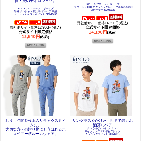
質・鹿の子ポロシャツ。
ポロ ラルフローレン ボーイズ
上質コットン100%のクラシックなケーブル編み半袖ポ
POLO ラルフローレン ボーイズ
ロセーター 323962923
半袖 ポロシャツ 鹿の子 ポロベア 刺繍
ユニセックス ワンポイント 323b18892
弊社他サイト価格14,850円(税込)
公式サイト限定価格
弊社他サイト価格12,980円(税込)
公式サイト限定価格
14,190円
(税込)
12,540円
(税込)
おうち時間を極上のリラックスタイ
サングラスをかけた、世界で最もお
ムに。
洒落なベア
大切な方への贈り物にも喜ばれるポ
ポロ ラルフローレン メンズ
サイクリングベア 半袖 Tシャツ
ロベアー柄ルームウェア。
クラシックフィット 710b14612