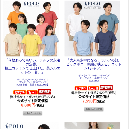
「何枚あってもいい、ラルフの永遠
「大人も夢中になる、ラルフの顔。
の定番。
ビッグポニー刺繍が映える、コット
極上コットンで仕上げた、美シルエ
ンTシャツ」
ットの一着。」
ポロ ラルフローレン ボーイズ
ビッグポニー 半袖Tシャツ
ポロ ラルフローレン ボーイズ
323832907
ワンポイント 半袖 Tシャツ
PONY 刺繍【品番：323832904】
弊社他サイト価格7,920円(税込)
公式サイト限定価格
弊社他サイト価格6,930円(税込)
公式サイト限定価格
7,590円
(税込)
6,600円
(税込)