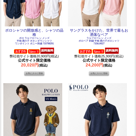
ポロシャツの開放感と、シャツの品
サングラスをかけた、世界で最もお
格
洒落なベア
ポロ ラルフローレン メンズ
ラルフローレン メンズ
半袖 鹿の子 ボタンダウンシャツ
ポロベア 刺繍 半袖 鹿の子ポロシャツ
ワンポイント ポニー刺繍 710798291
710b14627
弊社他サイト価格20,900円(税込)
弊社他サイト価格25,300円(税込)
公式サイト限定価格
公式サイト限定価格
20,020円
24,200円
(税込)
(税込)