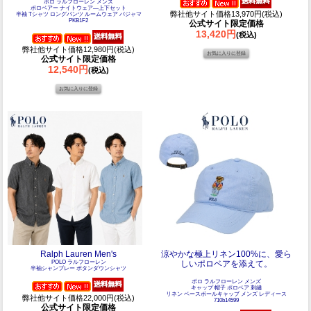
ポロ ラルフローレン メンズ
ポロベアー ナイトウェア―上下セット
弊社他サイト価格13,970円(税込)
半袖 Tシャツ ロングパンツ ルームウェア パジャマ
PKB1F2
公式サイト限定価格
13,420円
(税込)
弊社他サイト価格12,980円(税込)
公式サイト限定価格
12,540円
(税込)
Ralph Lauren Men's
涼やかな極上リネン100%に、愛ら
POLO ラルフローレン
しいポロベアを添えて。
半袖シャンブレー ボタンダウンシャツ
ポロ ラルフローレン メンズ
キャップ 帽子 ポロベア 刺繡
リネン ベースボールキャップ メンズ レディース
弊社他サイト価格22,000円(税込)
710b14599
公式サイト限定価格