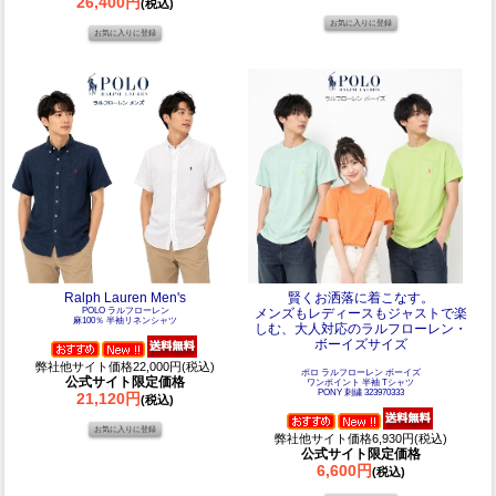
26,400円
(税込)
Ralph Lauren Men's
賢くお洒落に着こなす。
POLO ラルフローレン
メンズもレディースもジャストで楽
麻100％ 半袖リネンシャツ
しむ、大人対応のラルフローレン・
ボーイズサイズ
弊社他サイト価格22,000円(税込)
ポロ ラルフローレン ボーイズ
公式サイト限定価格
ワンポイント 半袖 Tシャツ
PONY 刺繍 323970333
21,120円
(税込)
弊社他サイト価格6,930円(税込)
公式サイト限定価格
6,600円
(税込)