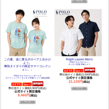
この夏、波に乗るポロベアと出かけ
Ralph Lauren Men's
よう。
POLO ラルフローレン
サッカー生地 半袖シャツ
爽快タイダイの限定サマーコレクシ
ョン。」
弊社他サイト価格22,000円(税込)
POLO ラルフローレン ボーイズ
公式サイト限定価格
サーフィンベアー タイダイ半袖Tシャツ 323b13595
21,120円
(税込)
弊社他サイト価格9,900円(税込)
公式サイト限定価格
9,460円
(税込)