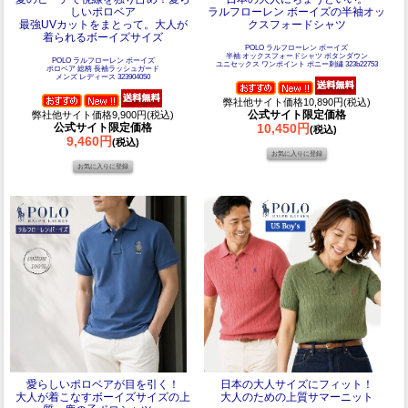
しいポロベア
ラルフローレン ボーイズの半袖オッ
最強UVカットをまとって。大人が
クスフォードシャツ
着られるボーイズサイズ
POLO ラルフローレン ボーイズ
半袖 オックスフォードシャツ ボタンダウン
POLO ラルフローレン ボーイズ
ユニセックス ワンポイント ポニー刺繍 323b22753
ポロベア 総柄 長袖ラッシュガード
メンズ レディース 323904050
弊社他サイト価格10,890円(税込)
公式サイト限定価格
弊社他サイト価格9,900円(税込)
公式サイト限定価格
10,450円
(税込)
9,460円
(税込)
愛らしいポロベアが目を引く！
日本の大人サイズにフィット！
大人が着こなすボーイズサイズの上
大人のための上質サマーニット