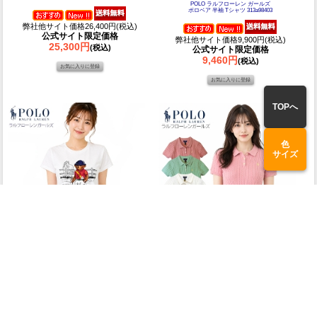
POLO ラルフローレン ガールズ
ポロベア 半袖 Tシャツ 313a98403
弊社他サイト価格26,400円(税込)
公式サイト限定価格
弊社他サイト価格9,900円(税込)
25,300円
(税込)
公式サイト限定価格
9,460円
(税込)
TOPへ
色
サイズ
「世界でお洒落なベア」と過ごす、
夏のトラッドの主役に
軽やかな夏
上質ポロベア・半袖カーディガン
POLO ラルフローレン ガールズ
POLO ラルフローレン ガールズ
ポロベア キャップスリーブ 半袖 Tシャツ 313a96120
半袖 ポロセーター コットンケーブル編み
313935002
弊社他サイト価格9,900円(税込)
弊社他サイト価格12,980円(税込)
公式サイト限定価格