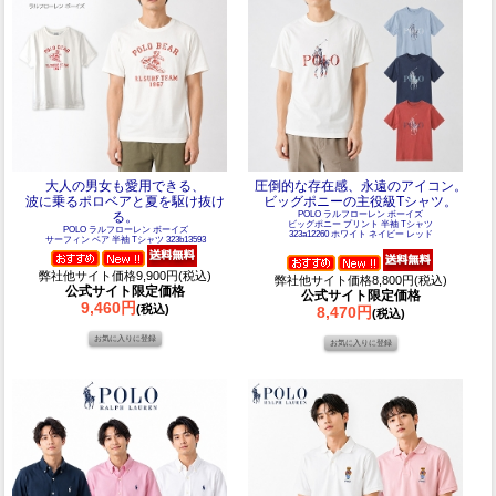
大人の男女も愛用できる、
圧倒的な存在感、永遠のアイコン。
波に乗るポロベアと夏を駆け抜け
ビッグポニーの主役級Tシャツ。
る。
POLO ラルフローレン ボーイズ
ビッグポニー プリント 半袖 Tシャツ
POLO ラルフローレン ボーイズ
323a12260 ホワイト ネイビー レッド
サーフィン ベア 半袖 Tシャツ 323b13593
弊社他サイト価格9,900円(税込)
弊社他サイト価格8,800円(税込)
公式サイト限定価格
公式サイト限定価格
9,460円
(税込)
8,470円
(税込)