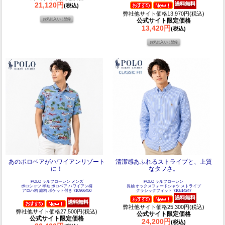
21,120円
(税込)
弊社他サイト価格13,970円(税込)
公式サイト限定価格
13,420円
(税込)
あのポロベアがハワイアンリゾート
清潔感あふれるストライプと、上質
に！
なタフさ。
POLO ラルフローレン メンズ
POLO ラルフローレン
ポロシャツ 半袖 ポロベア ハワイアン柄
長袖 オックスフォードシャツ ストライプ
アロハ柄 総柄 ポケット付き 710966450
クラシックフィット 710b14247
弊社他サイト価格25,300円(税込)
弊社他サイト価格27,500円(税込)
公式サイト限定価格
公式サイト限定価格
24,200円
(税込)