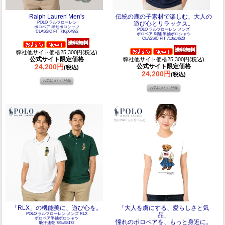
Ralph Lauren Men's
伝統の鹿の子素材で楽しむ、大人の
POLO ラルフローレン
遊び心とリラックス。
ポロベア 半袖ポロシャツ
POLO ラルフローレン メンズ
CLASSIC FIT 710p04982
ポロベア 刺繍 半袖ポロシャツ
CLASSIC FIT 710b14620
弊社他サイト価格25,300円(税込)
公式サイト限定価格
弊社他サイト価格25,300円(税込)
24,200円
公式サイト限定価格
(税込)
24,200円
(税込)
「RLX」の機能美に、遊び心を。
「大人を虜にする、愛らしさと気
POLO ラルフローレン メンズ RLX
品」
ポロベア半袖ポロシャツ
憧れのポロベアを、もっと身近に。
吸汗速乾 785a98172