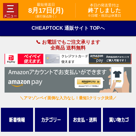
最短発送日
本日の発送受付は
8月17日(月)
終了しました
※日曜・祝日は休業日
（銀行振込除く）
CHEAPTOCK 通販サイト TOPへ
📞 お電話でもご注文承ります
全商品 送料無料
＼アマゾンペイ面倒な入力なし！最短1クリック決済／