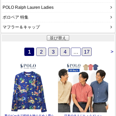
POLO Ralph Lauren Ladies
ポロベア 特集
マフラー＆キャップ
並び替え
1
2
3
4
…
17
>
夏のビーチで視線を独り占め！愛ら
日本の大人にちょうどいい。