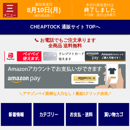
最短発送日
本日の発送受付は
8月10日(月)
終了しました
※日曜・祝日は休業日
（銀行振込除く）
CHEAPTOCK 通販サイト TOPへ
📞 お電話でもご注文承ります
全商品 送料無料
＼アマゾンペイ面倒な入力なし！最短1クリック決済／