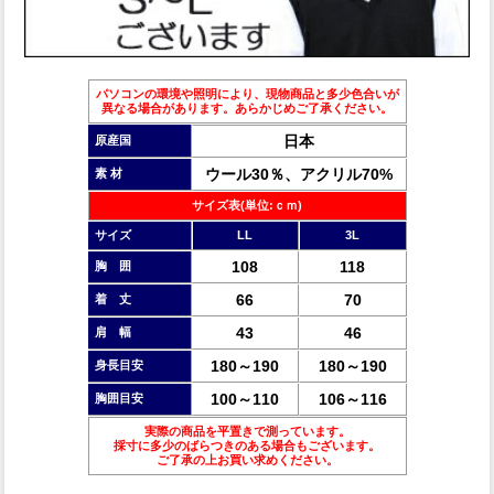
パソコンの環境や照明により、現物商品と多少色合いが
異なる場合があります。あらかじめご了承ください。
日本
原産国
ウール30％、アクリル70%
素 材
サイズ表(単位:ｃｍ)
サイズ
LL
3L
108
118
胸 囲
66
70
着 丈
43
46
肩 幅
180～190
180～190
身長目安
100～110
106～116
胸囲目安
実際の商品を平置きで測っています。
採寸に多少のばらつきのある場合もございます。
ご了承の上お買い求めください。