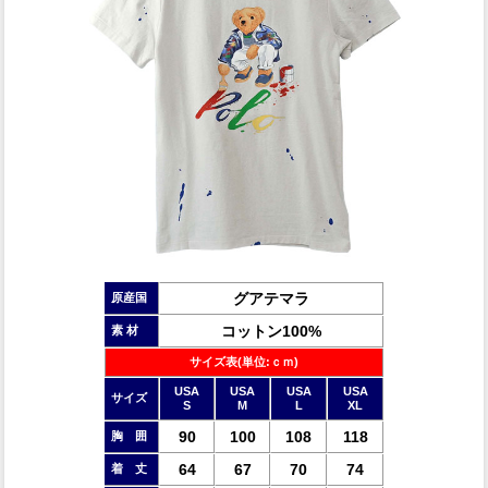
グアテマラ
原産国
コットン100%
素 材
サイズ表(単位:ｃｍ)
USA
USA
USA
USA
サイズ
S
M
L
XL
90
100
108
118
胸 囲
64
67
70
74
着 丈