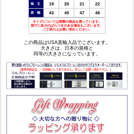
19
20
21
22
袖 丈
43
45
47
48
肩 幅
サイズについては実際の商品を測っています。
採寸に多少のばらつきのある場合もございます。
ご了承の上お買い求めください。
この商品は
USA直輸入品
でございます。
大きさは、日本の規格と
同等の大きさ
になっています。