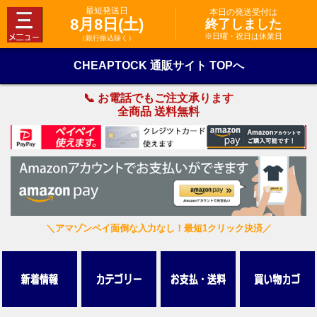
最短発送日
本日の発送受付は
8月8日(土)
終了しました
※日曜・祝日は休業日
（銀行振込除く）
CHEAPTOCK 通販サイト TOPへ
📞 お電話でもご注文承ります
全商品 送料無料
＼アマゾンペイ面倒な入力なし！最短1クリック決済／