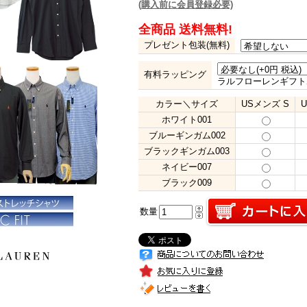
(購入前に会員登録必要)
全商品 送料無料!
プレゼント包装(無料)
有料ラッピング
ラルフローレンギフト
カラー＼サイズ
USメンズ S
ホワイト001
ブルーギンガム002
ブラックギンガム003
ネイビー007
ブラック009
数量