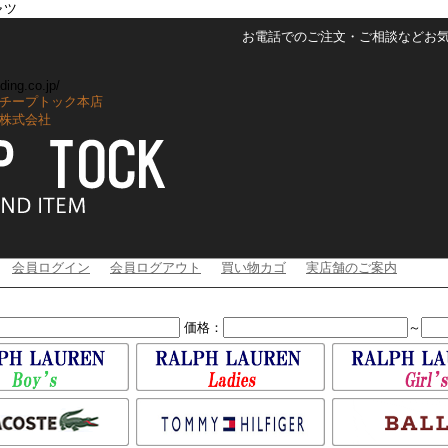
ャツ
お電話でのご注文・ご相談などお気軽に
ding.co.jp/
チープトック本店
株式会社
会員ログイン
会員ログアウト
買い物カゴ
実店舗のご案内
価格：
～