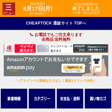
最短発送日
本日の発送受付は
8月17日(月)
終了しました
※日曜・祝日は休業日
（銀行振込除く）
CHEAPTOCK 通販サイト TOPへ
📞 お電話でもご注文承ります
全商品 送料無料
＼アマゾンペイ面倒な入力なし！最短1クリック決済／