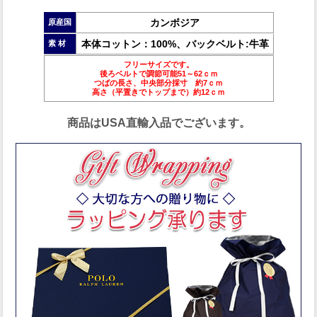
カンボジア
原産国
本体コットン：100%、バックベルト:牛革
素 材
フリーサイズです。
後ろベルトで調節可能51～62ｃｍ
つばの長さ、中央部分採寸 約7ｃｍ
高さ（平置きでトップまで）約12ｃｍ
商品はUSA直輸入品でございます。