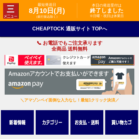
最短発送日
本日の発送受付は
8月10日(月)
終了しました
※日曜・祝日は休業日
（銀行振込除く）
CHEAPTOCK 通販サイト TOPへ
📞 お電話でもご注文承ります
全商品 送料無料
＼アマゾンペイ面倒な入力なし！最短1クリック決済／