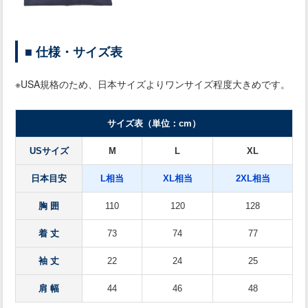
■ 仕様・サイズ表
※USA規格のため、日本サイズよりワンサイズ程度大きめです。
サイズ表（単位：cm）
USサイズ
M
L
XL
日本目安
L相当
XL相当
2XL相当
胸 囲
110
120
128
着 丈
73
74
77
袖 丈
22
24
25
肩 幅
44
46
48