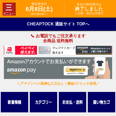
最短発送日
本日の発送受付は
8月8日(土)
終了しました
※日曜・祝日は休業日
（銀行振込除く）
CHEAPTOCK 通販サイト TOPへ
📞 お電話でもご注文承ります
全商品 送料無料
＼アマゾンペイ面倒な入力なし！最短1クリック決済／