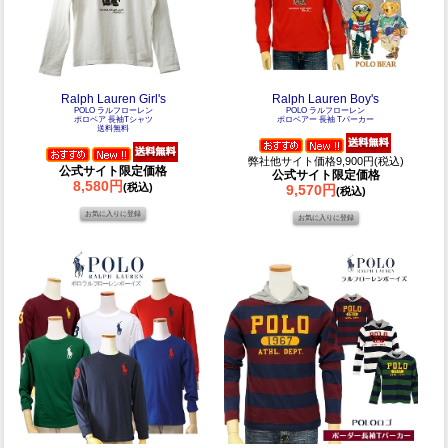
Ralph Lauren Girl's
Ralph Lauren Boy's
POLO ラルフローレン
POLO ラルフローレン
ポロベア 長袖Tシャツ
ポロベアー 長袖 Tパーカー
送料無料
弊社他サイト価格9,900円(税込)
公式サイト限定価格
公式サイト限定価格
8,580円
(税込)
9,570円
(税込)