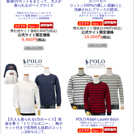
最強UVカットをまとって。大人が
ズパーカー
着られるボーイズサイズ
コットン100%の優しい肌触りと、
洗練されたブラックの競演。
POLO ラルフローレン ボーイズ
ポロ ラルフローレン ボーイズ
ポロベア 総柄 長袖ラッシュガード
ポロベア プリント 長袖 Tパーカー
メンズ レディース 323904050
323981264
弊社他サイト価格10,890円(税込)
弊社他サイト価格9,900円(税込)
公式サイト限定価格
公式サイト限定価格
10,450円
(税込)
9,460円
(税込)
【大人も着られるUSボーイズ】視
POLO Ralph Lauren Boy's
線を奪う「トリプルポニー」。胸ポ
POLO ラルフローレン ボーイズ
ボーダー長袖サーマルTシャツ
ケット付きで実用性も抜群のコット
ン100％ロンT。