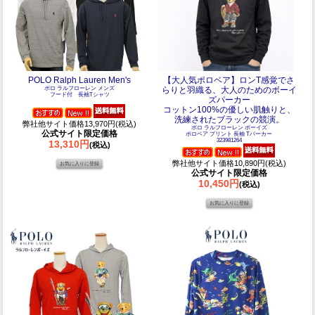
POLO Ralph Lauren Men's
【大人気ポロベア】ロンT感覚でさ
ポロ ラルフローレン メンズ
らりと羽織る、大人のためのボーイ
フード付 長袖Tシャツ
ズパーカー
コットン100%の優しい肌触りと、
洗練されたブラックの競演。
弊社他サイト価格13,970円(税込)
ポロ ラルフローレン ボーイズ
公式サイト限定価格
ポロベア プリント 長袖 Tパーカー
323981264
13,310円
(税込)
弊社他サイト価格10,890円(税込)
公式サイト限定価格
10,450円
(税込)