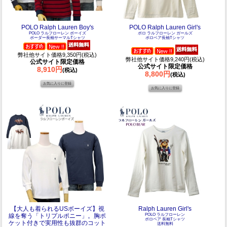
POLO Ralph Lauren Boy's
POLO Ralph Lauren Girl's
POLO ラルフローレン ボーイズ
ポロ ラルフローレン ガールズ
ボーダー長袖サーマルTシャツ
ポロベア長袖Tシャツ
弊社他サイト価格9,350円(税込)
弊社他サイト価格9,240円(税込)
公式サイト限定価格
公式サイト限定価格
8,910円
(税込)
8,800円
(税込)
【大人も着られるUSボーイズ】視
Ralph Lauren Girl's
線を奪う「トリプルポニー」。胸ポ
POLO ラルフローレン
ポロベア 長袖Tシャツ
ケット付きで実用性も抜群のコット
送料無料