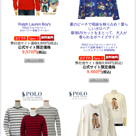
Ralph Lauren Boy's
夏のビーチで視線を独り占め！愛ら
POLO ラルフローレン
しいポロベア
ポロベアー 長袖 Tパーカー
最強UVカットをまとって。大人が
着られるボーイズサイズ
弊社他サイト価格9,900円(税込)
POLO ラルフローレン ボーイズ
公式サイト限定価格
ポロベア 総柄 長袖ラッシュガード
メンズ レディース 323904050
9,570円
(税込)
弊社他サイト価格9,900円(税込)
公式サイト限定価格
9,460円
(税込)