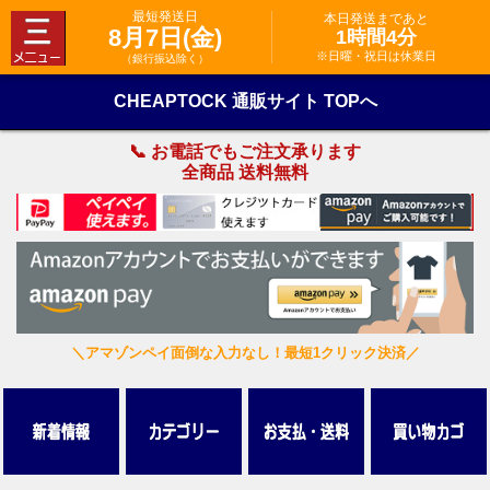
最短発送日
本日発送まであと
8月7日(金)
1時間4分
※日曜・祝日は休業日
（銀行振込除く）
CHEAPTOCK 通販サイト TOPへ
📞 お電話でもご注文承ります
全商品 送料無料
＼アマゾンペイ面倒な入力なし！最短1クリック決済／