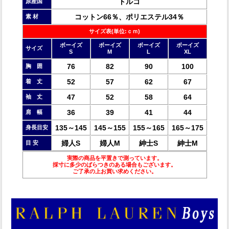
トルコ
原産国
コットン66％、ポリエステル34％
素 材
サイズ表(単位:ｃｍ)
ボーイズ
ボーイズ
ボーイズ
ボーイズ
サイズ
S
M
L
XL
76
82
90
100
胸 囲
52
57
62
67
着 丈
47
52
58
64
袖 丈
36
39
41
44
肩 幅
135～145
145～155
155～165
165～175
身長目安
婦人S
婦人M
紳士S
紳士M
目 安
実際の商品を平置きで測っています。
採寸に多少のばらつきのある場合もございます。
ご了承の上お買い求めください。