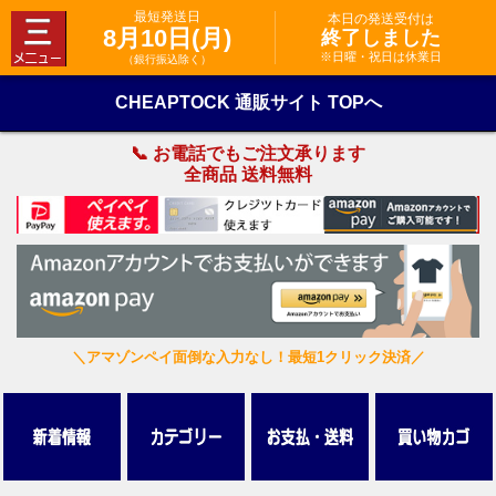
最短発送日
本日の発送受付は
8月10日(月)
終了しました
※日曜・祝日は休業日
（銀行振込除く）
CHEAPTOCK 通販サイト TOPへ
📞 お電話でもご注文承ります
全商品 送料無料
＼アマゾンペイ面倒な入力なし！最短1クリック決済／