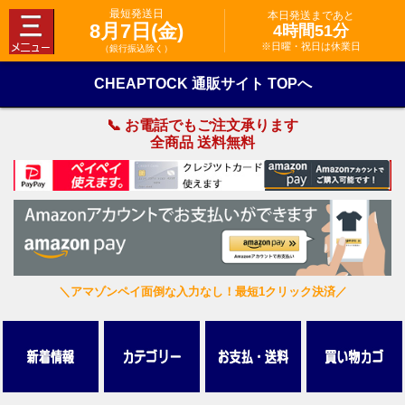
最短発送日
本日発送まであと
8月7日(金)
4時間51分
※日曜・祝日は休業日
（銀行振込除く）
CHEAPTOCK 通販サイト TOPへ
📞 お電話でもご注文承ります
全商品 送料無料
＼アマゾンペイ面倒な入力なし！最短1クリック決済／