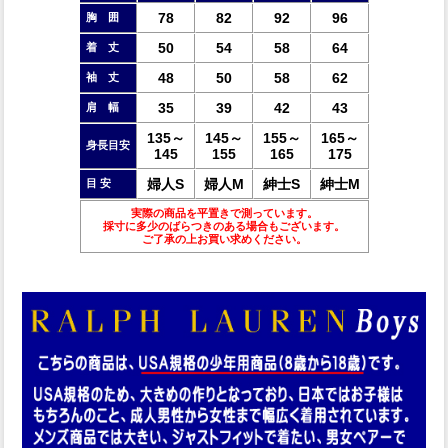
78
82
92
96
胸 囲
50
54
58
64
着 丈
48
50
58
62
袖 丈
35
39
42
43
肩 幅
135～
145～
155～
165～
身長目安
145
155
165
175
婦人S
婦人M
紳士S
紳士M
目 安
実際の商品を平置きで測っています。
採寸に多少のばらつきのある場合もございます。
ご了承の上お買い求めください。