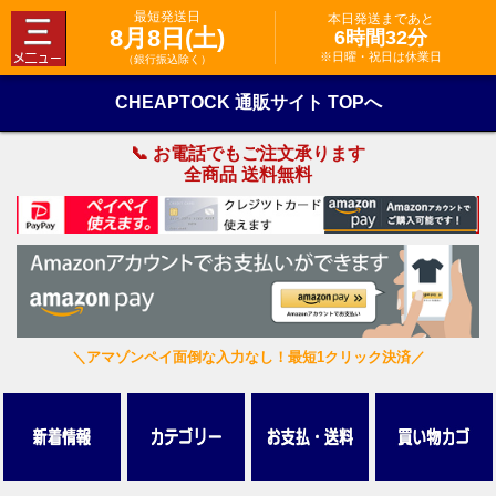
最短発送日
本日発送まであと
8月8日(土)
6時間32分
※日曜・祝日は休業日
（銀行振込除く）
CHEAPTOCK 通販サイト TOPへ
📞 お電話でもご注文承ります
全商品 送料無料
＼アマゾンペイ面倒な入力なし！最短1クリック決済／