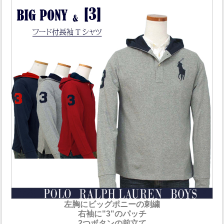
左胸にビッグポニーの刺繍
右袖に"3"のパッチ
2つボタンの前立て