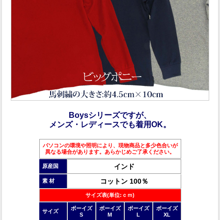
Boysシリーズですが、
メンズ・レディースでも着用OK。
パソコンの環境や照明により、現物商品と多少色合いが
異なる場合があります。あらかじめご了承ください。
インド
原産国
コットン 100％
素 材
サイズ表(単位:ｃｍ)
ボーイズ
ボーイズ
ボーイズ
ボーイズ
サイズ
S
M
L
XL