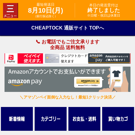
最短発送日
本日の発送受付は
8月10日(月)
終了しました
※日曜・祝日は休業日
（銀行振込除く）
CHEAPTOCK 通販サイト TOPへ
📞 お電話でもご注文承ります
全商品 送料無料
＼アマゾンペイ面倒な入力なし！最短1クリック決済／