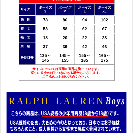
ボーイズ
ボーイズ
ボーイズ
ボーイズ
サイズ
S
M
L
XL
78
86
94
102
胸 囲
53
58
62
67
着 丈
18
20
22
23
袖 丈
37
39
42
46
肩 幅
135～
145～
155～
165～
身長目安
145
155
165
175
サイズについては実際の商品を測っています。
採寸に多少のばらつきのある場合もございます。
ご了承の上お買い求めください。