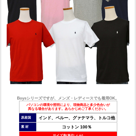
Boysシリーズですが、メンズ・レディースでも着用OK。
パソコンの環境や照明により、現物商品と多少色合いが
異なる場合があります。あらかじめご了承ください。
インド、ペルー、グァテマラ、トルコ他
原産国
コットン 100％
素 材
サイズ表(単位:ｃｍ)