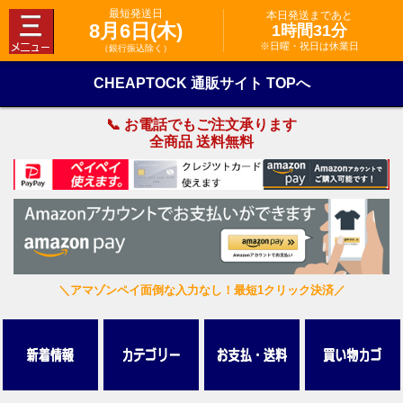
最短発送日
本日発送まであと
8月6日(木)
1時間31分
※日曜・祝日は休業日
（銀行振込除く）
CHEAPTOCK 通販サイト TOPへ
📞 お電話でもご注文承ります
全商品 送料無料
＼アマゾンペイ面倒な入力なし！最短1クリック決済／