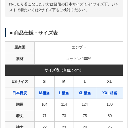
ゆったり着こなしたい方は普段の日本サイズより1サイズ下、ジャ
ストで着たい方は2サイズ下もご検討ください。
■ 商品仕様・サイズ表
原産国
エジプト
素材
コットン 100%
サイズ表（単位：cm）
USサイズ
S
M
L
XL
日本目安
M相当
L相当
XL相当
XXL相当
胸囲
104
114
124
130
着丈
71
73
75
80
袖丈
22
23
24
25