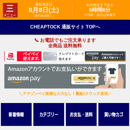
最短発送日
本日発送まであと
8月8日(土)
5時間6分
※日曜・祝日は休業日
（銀行振込除く）
CHEAPTOCK 通販サイト TOPへ
📞 お電話でもご注文承ります
全商品 送料無料
＼アマゾンペイ面倒な入力なし！最短1クリック決済／