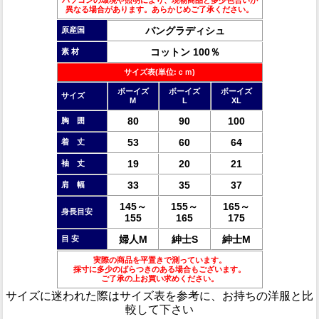
異なる場合があります。あらかじめご了承ください。
バングラディシュ
原産国
コットン 100％
素 材
サイズ表(単位:ｃｍ)
ボーイズ
ボーイズ
ボーイズ
サイズ
M
L
XL
80
90
100
胸 囲
53
60
64
着 丈
19
20
21
袖 丈
33
35
37
肩 幅
145～
155～
165～
身長目安
155
165
175
婦人M
紳士S
紳士M
目 安
実際の商品を平置きで測っています。
採寸に多少のばらつきのある場合もございます。
ご了承の上お買い求めください。
サイズに迷われた際はサイズ表を参考に、お持ちの洋服と比
較して下さい