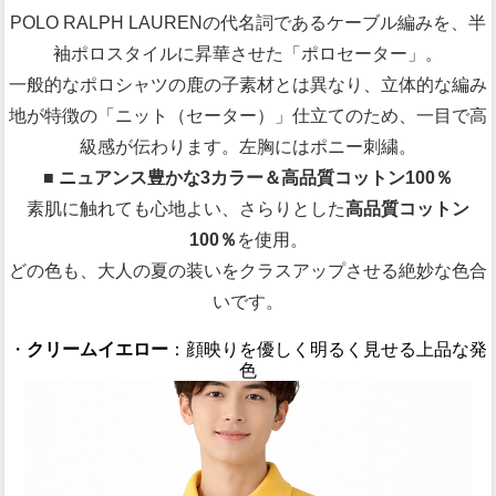
POLO RALPH LAURENの代名詞であるケーブル編みを、半
袖ポロスタイルに昇華させた「ポロセーター」。
一般的なポロシャツの鹿の子素材とは異なり、立体的な編み
地が特徴の「ニット（セーター）」仕立てのため、一目で高
級感が伝わります。左胸にはポニー刺繍。
■ ニュアンス豊かな3カラー＆高品質コットン100％
素肌に触れても心地よい、さらりとした
高品質コットン
100％
を使用。
どの色も、大人の夏の装いをクラスアップさせる絶妙な色合
いです。
・
クリームイエロー
：顔映りを優しく明るく見せる上品な発
色