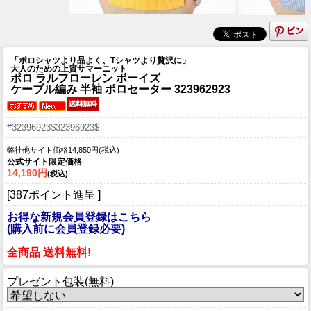
「ポロシャツより品よく、Tシャツより贅沢に」
大人のための上質サマーニット
ポロ ラルフローレン ボーイズ
ケーブル編み 半袖 ポロセーター 323962923
#32396923$32396923$
弊社他サイト価格14,850円(税込)
公式サイト限定価格
14,190円
(税込)
[387ポイント進呈 ]
お得な新規会員登録はこちら
(購入前に会員登録必要)
全商品 送料無料!
プレゼント包装(無料)