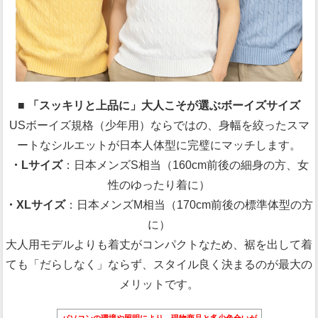
■ 「スッキリと上品に」大人こそが選ぶボーイズサイズ
USボーイズ規格（少年用）ならではの、身幅を絞ったスマ
ートなシルエットが日本人体型に完璧にマッチします。
・Lサイズ
：日本メンズS相当（160cm前後の細身の方、女
性のゆったり着に）
・XLサイズ
：日本メンズM相当（170cm前後の標準体型の方
に）
大人用モデルよりも着丈がコンパクトなため、裾を出して着
ても「だらしなく」ならず、スタイル良く決まるのが最大の
メリットです。
パソコンの環境や照明により、現物商品と多少色合いが