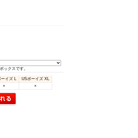
ボックスです。
ボーイズ L
USボーイズ XL
×
×