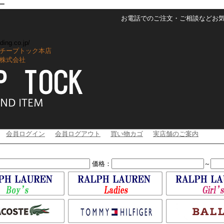
ター
お電話でのご注文・ご相談などお気軽に
ding.co.jp/
チープトック本店
株式会社
会員ログイン
会員ログアウト
買い物カゴ
実店舗のご案内
価格：
～