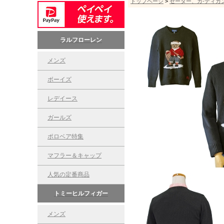
トップページ
>
セーター、カ-ディガ
ラルフローレン
メンズ
ボーイズ
レデイース
ガールズ
ポロベア特集
マフラー＆キャップ
人気の定番商品
トミーヒルフィガー
メンズ