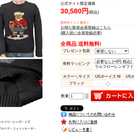
公式サイト限定価格
30,580円
(税込)
[834ポイント進呈 ]
お得な新規会員登録はこちら
(購入前に会員登録必要)
全商品 送料無料!
プレゼント包装
有料ラッピング
ラルフローレンギフト
カラー＼サイズ
USボーイズ M
US
ブラック
数量