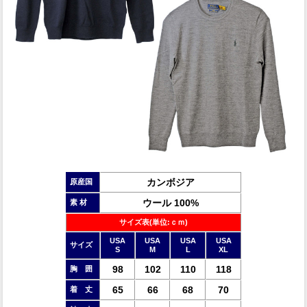
カンボジア
原産国
ウール 100%
素 材
サイズ表(単位:ｃｍ)
USA
USA
USA
USA
サイズ
S
M
L
XL
98
102
110
118
胸 囲
65
66
68
70
着 丈