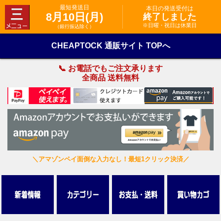
最短発送日
本日の発送受付は
8月10日(月)
終了しました
※日曜・祝日は休業日
（銀行振込除く）
CHEAPTOCK 通販サイト TOPへ
📞 お電話でもご注文承ります
全商品 送料無料
＼アマゾンペイ面倒な入力なし！最短1クリック決済／