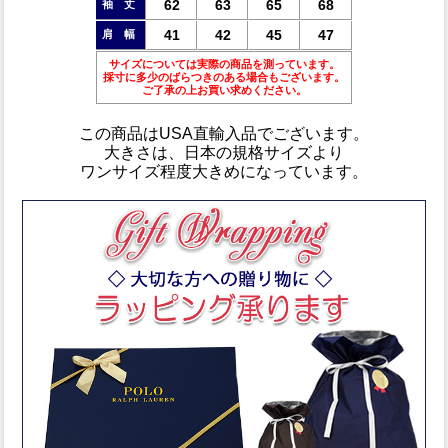
62
63
65
68
袖 丈
41
42
45
47
肩 幅
サイズについては実際の商品を測っています。
採寸に多少のばらつきのある場合もございます。
ご了承の上お買い求めください。
この商品は
USA直輸入品
でございます。
大きさは、日本の規格サイズより
ワンサイズ程度大きめ
になっています。