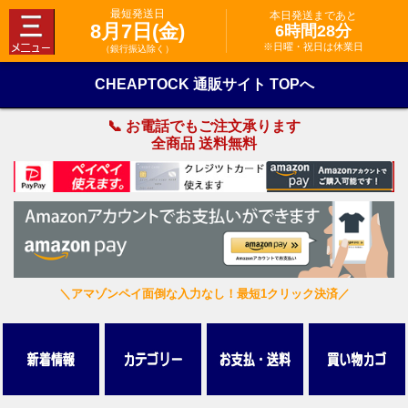
最短発送日
本日発送まであと
8月7日(金)
6時間28分
※日曜・祝日は休業日
（銀行振込除く）
CHEAPTOCK 通販サイト TOPへ
📞 お電話でもご注文承ります
全商品 送料無料
＼アマゾンペイ面倒な入力なし！最短1クリック決済／