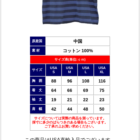
中国
原産国
コットン 100%
素 材
サイズ表(単位:ｃｍ)
USA
USA
USA
USA
サイズ
S
M
L
XL
88
96
108
116
胸 囲
64
66
69
75
着 丈
19
21
22
23
袖 丈
42
44
48
50
肩 幅
サイズについては実際の商品を測っています。
採寸に多少のばらつきのある場合もございます。
ご了承の上お買い求めください。
この商品は
USA直輸入品
でございます。