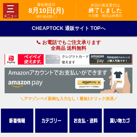
最短発送日
本日の発送受付は
8月10日(月)
終了しました
※日曜・祝日は休業日
（銀行振込除く）
CHEAPTOCK 通販サイト TOPへ
📞 お電話でもご注文承ります
全商品 送料無料
＼アマゾンペイ面倒な入力なし！最短1クリック決済／