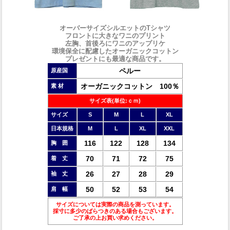
オーバーサイズシルエットのTシャツ
フロントに大きなワニのプリント
左胸、首後ろにワニのアップリケ
環境保全に配慮したオーガニックコットン
プレゼントにも最適な商品です。
ペルー
原産国
オーガニックコットン 100％
素 材
サイズ表(単位:ｃｍ)
サイズ
S
M
L
XL
日本規格
M
L
XL
XXL
116
122
128
134
胸 囲
70
71
72
75
着 丈
26
27
28
29
袖 丈
50
52
53
54
肩 幅
サイズについては実際の商品を測っています。
採寸に多少のばらつきのある場合もございます。
ご了承の上お買い求めください。