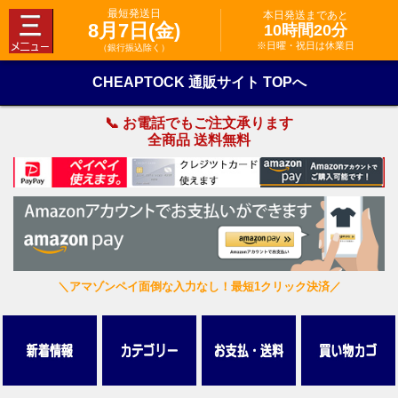
最短発送日
本日発送まであと
8月7日(金)
10時間20分
※日曜・祝日は休業日
（銀行振込除く）
CHEAPTOCK 通販サイト TOPへ
📞 お電話でもご注文承ります
全商品 送料無料
＼アマゾンペイ面倒な入力なし！最短1クリック決済／