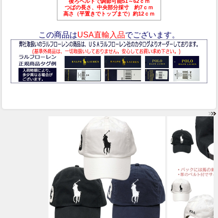
後ろベルトで調節可能51～62ｃｍ
つばの長さ、中央部分採寸 約7ｃｍ
高さ（平置きでトップまで）約12ｃｍ
この商品は
USA直輸入品
でございます。