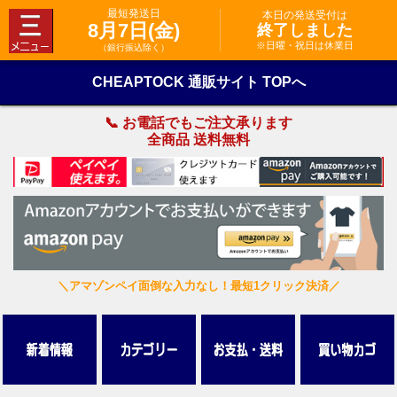
最短発送日
本日の発送受付は
8月7日(金)
終了しました
※日曜・祝日は休業日
（銀行振込除く）
CHEAPTOCK 通販サイト TOPへ
📞 お電話でもご注文承ります
全商品 送料無料
＼アマゾンペイ面倒な入力なし！最短1クリック決済／