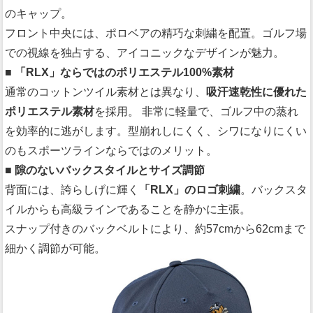
のキャップ。
フロント中央には、ポロベアの精巧な刺繍を配置。ゴルフ場
での視線を独占する、アイコニックなデザインが魅力。
■ 「RLX」ならではのポリエステル100%素材
通常のコットンツイル素材とは異なり、
吸汗速乾性に優れた
ポリエステル素材
を採用。 非常に軽量で、ゴルフ中の蒸れ
を効率的に逃がします。型崩れしにくく、シワになりにくい
のもスポーツラインならではのメリット。
■ 隙のないバックスタイルとサイズ調節
背面には、誇らしげに輝く
「RLX」のロゴ刺繍
。バックスタ
イルからも高級ラインであることを静かに主張。
スナップ付きのバックベルトにより、約57cmから62cmまで
細かく調節が可能。