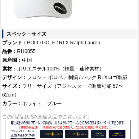
スペック・サイズ
ブランド：
POLO GOLF / RLX Ralph Lauren
品番：
RH0055
原産国：
中国
素材：
ポリエステル100%（軽量・速乾素材）
デザイン：
フロント ポロベア刺繍 / バック RLXロゴ刺繍
サイズ：
フリーサイズ（アジャスターで調節可能 57〜
62cm）
カラー：
ホワイト、ブルー
この商品は
USA直輸入品
でございます。