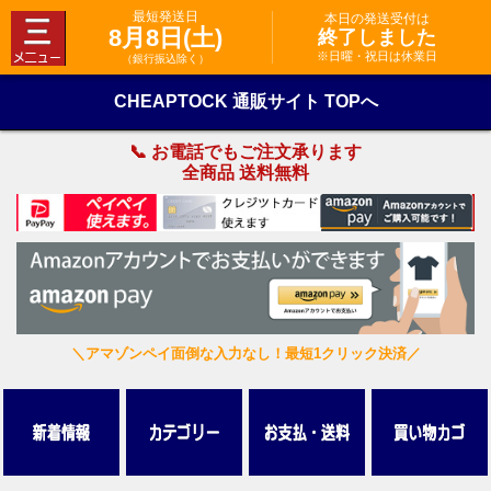
最短発送日
本日の発送受付は
8月8日(土)
終了しました
※日曜・祝日は休業日
（銀行振込除く）
CHEAPTOCK 通販サイト TOPへ
📞 お電話でもご注文承ります
全商品 送料無料
＼アマゾンペイ面倒な入力なし！最短1クリック決済／