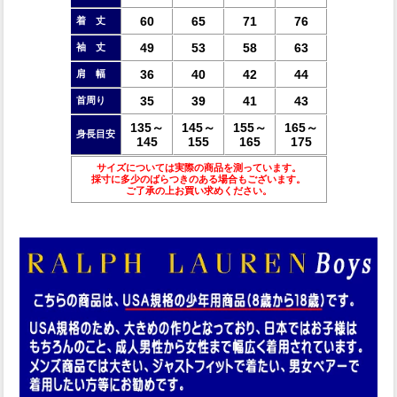
60
65
71
76
着 丈
49
53
58
63
袖 丈
36
40
42
44
肩 幅
35
39
41
43
首周り
135～
145～
155～
165～
身長目安
145
155
165
175
サイズについては実際の商品を測っています。
採寸に多少のばらつきのある場合もございます。
ご了承の上お買い求めください。