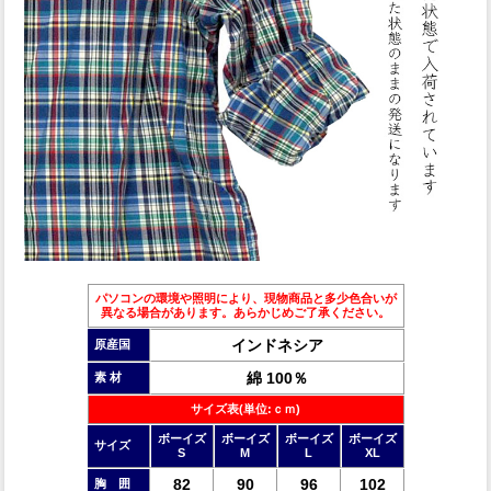
パソコンの環境や照明により、現物商品と多少色合いが
異なる場合があります。あらかじめご了承ください。
インドネシア
原産国
綿 100％
素 材
サイズ表(単位:ｃｍ)
ボーイズ
ボーイズ
ボーイズ
ボーイズ
サイズ
S
M
L
XL
82
90
96
102
胸 囲