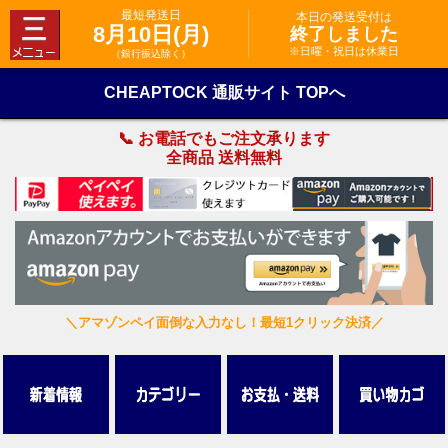
最短発送日
本日の発送受付は
8月10日(月)
終了しました
※日曜・祝日は休業日
（銀行振込除く）
CHEAPTOCK 通販サイト TOPへ
📞 お電話でもご注文承ります
全商品 送料無料
＼アマゾンペイ面倒な入力なし！最短1クリック決済／