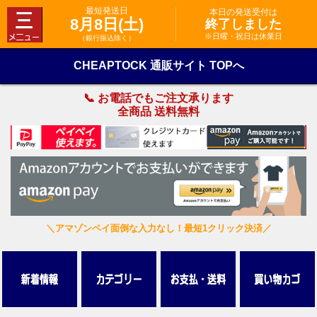
最短発送日
本日の発送受付は
8月8日(土)
終了しました
※日曜・祝日は休業日
（銀行振込除く）
CHEAPTOCK 通販サイト TOPへ
📞 お電話でもご注文承ります
全商品 送料無料
＼アマゾンペイ面倒な入力なし！最短1クリック決済／