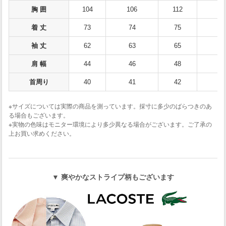
胸 囲
104
106
112
11
着 丈
73
74
75
7
袖 丈
62
63
65
6
肩 幅
44
46
48
4
首周り
40
41
42
4
※サイズについては実際の商品を測っています。採寸に多少のばらつきのあ
る場合もございます。
※実物の色味はモニター環境により多少異なる場合がございます。ご了承の
上お買い求めください。
▼ 爽やかなストライプ柄もございます