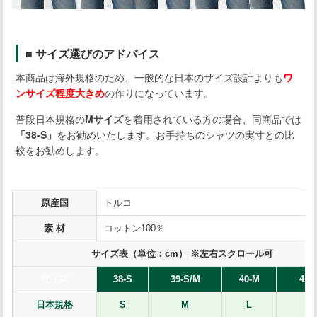
■ サイズ選びのアドバイス
本商品は海外規格のため、一般的な日本のサイズ設計よりも
ワ
ンサイズ程度大きめ
の作りになっています。
普段日本規格の
Mサイズ
を着用されている方の場合、同商品では
「38-S」
をお勧めいたします。お手持ちのシャツの実寸との比
較をお勧めします。
原産国
トルコ
素 材
コットン100％
サイズ表（単位：cm） ※左右スクロール可
サイズ
38-S
39-S/M
40-M
41-
日本規格
S
M
L
X