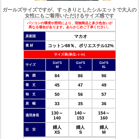
ガールズサイズですが、すっきりとしたシルエットで大人の
女性にもご着用いただけるサイズ感です
パソコンの環境や照明により、現物商品と多少色合いが
異なる場合があります。あらかじめご了承ください。
マカオ
原産国
コットン88％、ポリエステル12%
素 材
サイズ表(単位:ｃｍ)
Girl'S
Girl'S
Girl'S
サイズ
M
L
XL
84
86
96
胸 囲
45
47
49
着 丈
50
56
57
袖 丈
33
35
36
肩 幅
130～
140～
154～
適用身長
140
153
160
婦人
婦人
婦人
目 安
XS
S
M