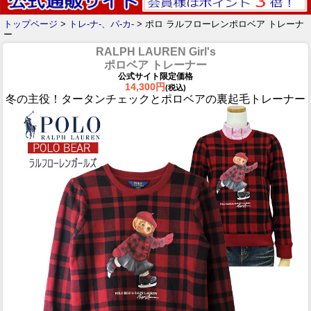
トップページ
>
トレ-ナ-、パ-カ-
> ポロ ラルフローレンポロベア トレーナ
ー
RALPH LAUREN Girl's
ポロベア トレーナー
公式サイト限定価格
14,300円
(税込)
冬の主役！タータンチェックとポロベアの裏起毛トレーナー