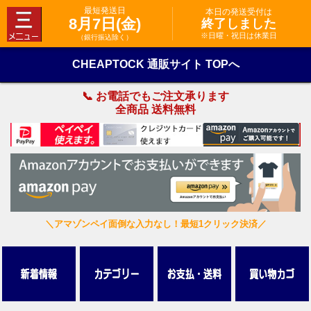
最短発送日
本日の発送受付は
8月7日(金)
終了しました
※日曜・祝日は休業日
（銀行振込除く）
CHEAPTOCK 通販サイト TOPへ
📞 お電話でもご注文承ります
全商品 送料無料
＼アマゾンペイ面倒な入力なし！最短1クリック決済／