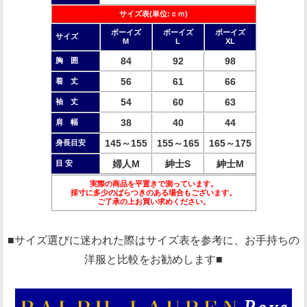
サイズ表(単位:ｃｍ)
ボーイズ
ボーイズ
ボーイズ
サイズ
M
L
XL
84
92
98
胸 囲
56
61
66
着 丈
54
60
63
袖 丈
38
40
44
肩 幅
145～155
155～165
165～175
身長目安
婦人M
紳士S
紳士M
目 安
実際の商品を平置きで測っています。
採寸に多少のばらつきのある場合もございます。
ご了承の上お買い求めください。
■サイズ選びに迷われた際はサイズ表を参考に、お手持ちの
洋服と比較をお勧めします■