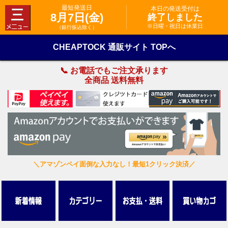
最短発送日
本日の発送受付は
8月7日(金)
終了しました
※日曜・祝日は休業日
（銀行振込除く）
CHEAPTOCK 通販サイト TOPへ
📞 お電話でもご注文承ります
全商品 送料無料
＼アマゾンペイ面倒な入力なし！最短1クリック決済／