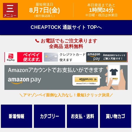
最短発送日
本日発送まであと
8月7日(金)
1時間24分
※日曜・祝日は休業日
（銀行振込除く）
CHEAPTOCK 通販サイト TOPへ
📞 お電話でもご注文承ります
全商品 送料無料
＼アマゾンペイ面倒な入力なし！最短1クリック決済／