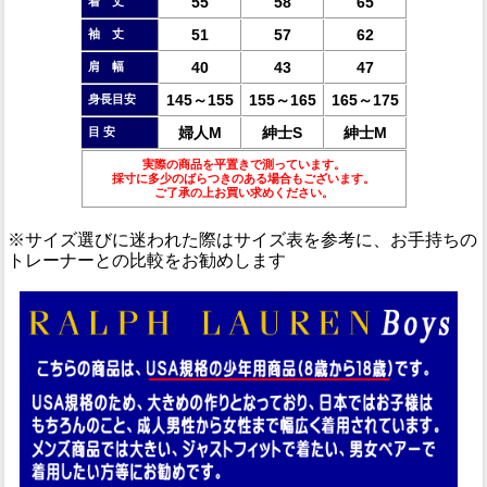
55
58
65
着 丈
51
57
62
袖 丈
40
43
47
肩 幅
145～155
155～165
165～175
身長目安
婦人M
紳士S
紳士M
目 安
実際の商品を平置きで測っています。
採寸に多少のばらつきのある場合もございます。
ご了承の上お買い求めください。
※サイズ選びに迷われた際はサイズ表を参考に、お手持ちの
トレーナーとの比較をお勧めします