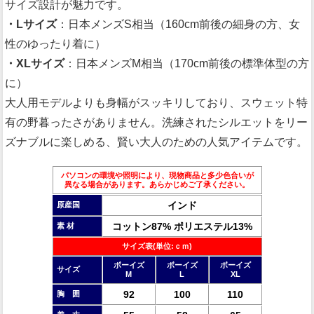
サイズ設計が魅力です。
・Lサイズ
：日本メンズS相当（160cm前後の細身の方、女
性のゆったり着に）
・XLサイズ
：日本メンズM相当（170cm前後の標準体型の方
に）
大人用モデルよりも身幅がスッキリしており、スウェット特
有の野暮ったさがありません。洗練されたシルエットをリー
ズナブルに楽しめる、賢い大人のための人気アイテムです。
パソコンの環境や照明により、現物商品と多少色合いが
異なる場合があります。あらかじめご了承ください。
インド
原産国
コットン87% ポリエステル13%
素 材
サイズ表(単位:ｃｍ)
ボーイズ
ボーイズ
ボーイズ
サイズ
M
L
XL
92
100
110
胸 囲