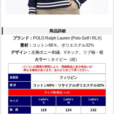
商品詳細
ブランド：
POLO Ralph Lauren (Polo Golf / RLX)
素材：
コットン68％、ポリエステル32%
デザイン：
左胸ポニー刺繍、Vネック、リブ袖・裾
カラー：
ネイビー（紺）
パソコンの環境や照明により、現物商品と多少色合いが
異なる場合があります。あらかじめご了承ください。
フィリピン
原産国
コットン68%・リサイクルポリエステル32%
素 材
サイズ表(単位:ｃｍ)
Ladie's
Ladie's
Ladie's
サイズ
S
M
L
118
124
132
胸 囲