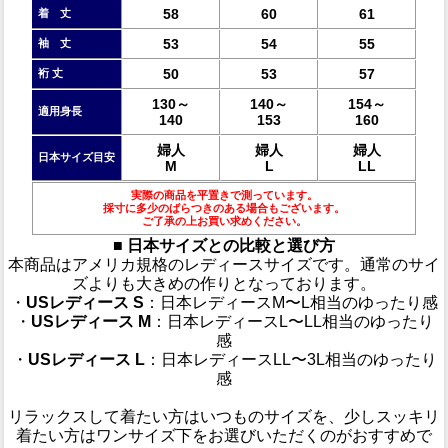
58
60
61
着 丈
53
54
55
袖 丈
50
53
57
裄 丈
130～
140～
154～
適用身長
140
153
160
婦人
婦人
婦人
日本サイズ目安
M
L
LL
実際の商品を平置きで測っています。
採寸に多少のばらつきのある場合もございます。
ご了承の上お買い求めください。
■ 日本サイズとの比較と選び方
本商品はアメリカ規格のレディースサイズです。通常のサイ
ズよりも大きめの作りとなっております。
・
USレディース S
：日本レディースM〜L相当のゆったり感
・
USレディース M
：日本レディースL〜LL相当のゆったり
感
・
USレディース L
：日本レディースLL〜3L相当のゆったり
感
リラックスして着たい方はいつものサイズを、少しスッキリ
着たい方はワンサイズ下をお選びいただくのがおすすめで