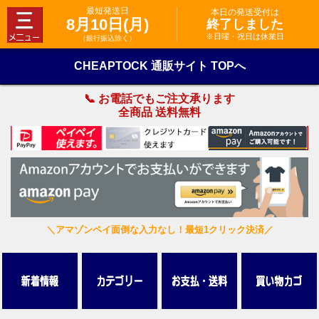
最短発送日
本日の発送受付は
8月10日(月)
終了しました
※日曜・祝日は休業日
（銀行振込除く）
CHEAPTOCK 通販サイト TOPへ
📞 お電話でもご注文承ります
全商品 送料無料
＼アマゾンペイ面倒な入力なし！最短1クリック決済／