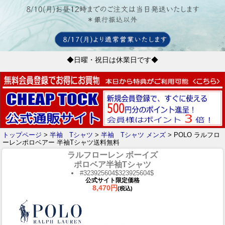
◆日曜・祝日は休業日です◆
トップページ
>
半袖 Tシャツ
>
半袖 Tシャツ メンズ
> POLO ラルフロ
ーレンポロベアー 半袖Tシャツ送料無料
ラルフローレン ボーイズ
ポロベア半袖Tシャツ
#323925604$323925604$
公式サイト限定価格
8,470円
(税込)