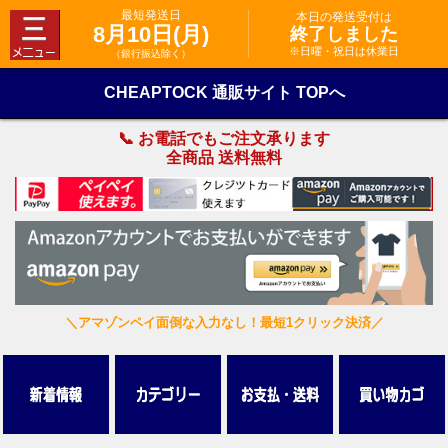
最短発送日
本日の発送受付は
8月10日(月)
終了しました
※日曜・祝日は休業日
（銀行振込除く）
CHEAPTOCK 通販サイト TOPへ
📞 お電話でもご注文承ります
全商品 送料無料
＼アマゾンペイ面倒な入力なし！最短1クリック決済／