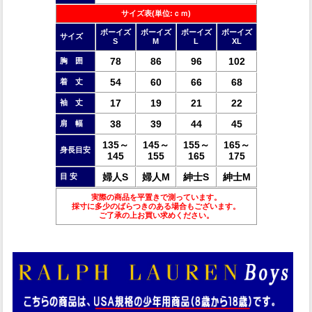
サイズ表(単位:ｃｍ)
ボーイズ
ボーイズ
ボーイズ
ボーイズ
サイズ
S
M
L
XL
78
86
96
102
胸 囲
54
60
66
68
着 丈
17
19
21
22
袖 丈
38
39
44
45
肩 幅
135～
145～
155～
165～
身長目安
145
155
165
175
婦人S
婦人M
紳士S
紳士M
目 安
実際の商品を平置きで測っています。
採寸に多少のばらつきのある場合もございます。
ご了承の上お買い求めください。