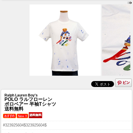
Ralph Lauren Boy's
POLO ラルフローレン
ポロベアー 半袖Tシャツ
送料無料
#323925604$323925604$