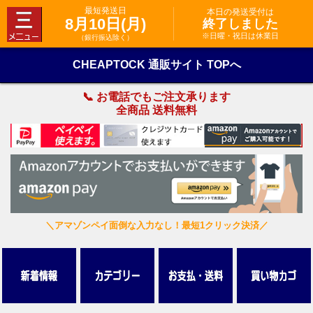
最短発送日
本日の発送受付は
8月10日(月)
終了しました
※日曜・祝日は休業日
（銀行振込除く）
CHEAPTOCK 通販サイト TOPへ
📞 お電話でもご注文承ります
全商品 送料無料
＼アマゾンペイ面倒な入力なし！最短1クリック決済／