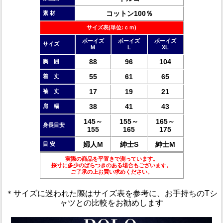
コットン100％
素 材
サイズ表(単位:ｃｍ)
ボーイズ
ボーイズ
ボーイズ
サイズ
M
L
XL
88
96
104
胸 囲
55
61
65
着 丈
17
19
21
袖 丈
38
41
43
肩 幅
145～
155～
165～
身長目安
155
165
175
婦人M
紳士S
紳士M
目 安
実際の商品を平置きで測っています。
採寸に多少のばらつきのある場合もございます。
ご了承の上お買い求めください。
＊サイズに迷われた際はサイズ表を参考に、お手持ちのTシ
ャツとの比較をお勧めします