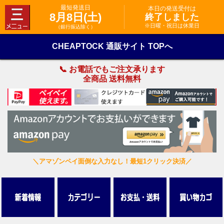
最短発送日
本日の発送受付は
8月8日(土)
終了しました
※日曜・祝日は休業日
（銀行振込除く）
CHEAPTOCK 通販サイト TOPへ
📞 お電話でもご注文承ります
全商品 送料無料
＼アマゾンペイ面倒な入力なし！最短1クリック決済／