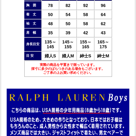
78
82
92
96
胸 囲
50
54
58
64
着 丈
48
50
58
62
袖 丈
35
39
42
43
肩 幅
135～
145～
155～
165～
身長目安
145
155
165
175
婦人S
婦人M
紳士S
紳士M
目 安
実際の商品を平置きで測っています。
採寸に多少のばらつきのある場合もございます。
ご了承の上お買い求めください。