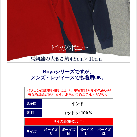
Boysシリーズですが、
メンズ・レディースでも着用OK。
パソコンの環境や照明により、現物商品と多少色合いが
異なる場合があります。あらかじめご了承ください。
インド
原産国
コットン 100％
素 材
サイズ表(単位:ｃｍ)
ボーイズ
ボーイズ
ボーイズ
ボーイズ
サイズ
S
M
L
XL