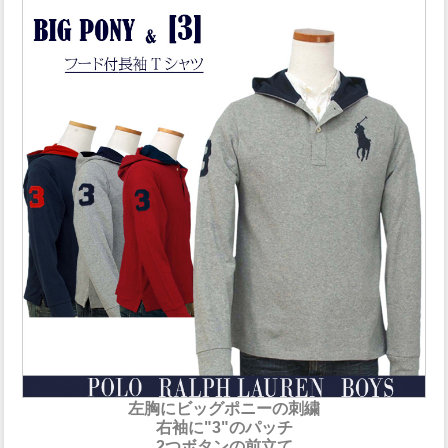
左胸にビッグポニーの刺繍
右袖に"3"のパッチ
2つボタンの前立て