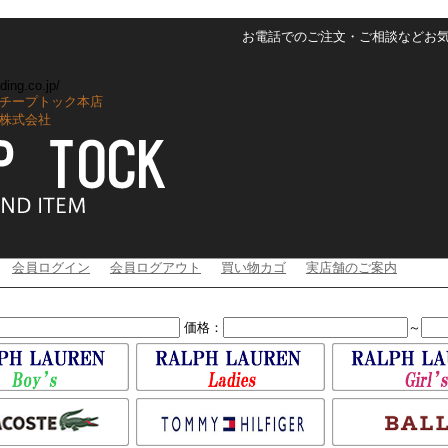
お電話でのご注文・ご相談などお気軽に
ding.co.jp/
チープトック本店
株式会社
会員ログイン
会員ログアウト
買い物カゴ
実店舗のご案内
価格：
～