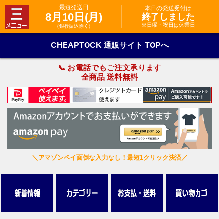
最短発送日
本日の発送受付は
8月10日(月)
終了しました
※日曜・祝日は休業日
（銀行振込除く）
CHEAPTOCK 通販サイト TOPへ
📞 お電話でもご注文承ります
全商品 送料無料
＼アマゾンペイ面倒な入力なし！最短1クリック決済／