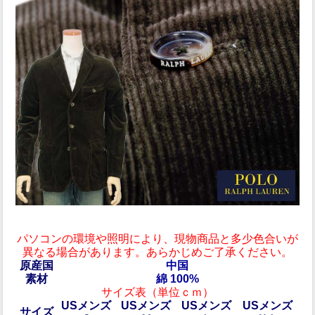
パソコンの環境や照明により、
現物商品と多少色合いが
異なる場合があります。あらかじめご了承ください。
原産国
中国
素材
綿 100%
サイズ表（単位ｃｍ）
USメンズ
USメンズ
USメンズ
USメンズ
サイズ