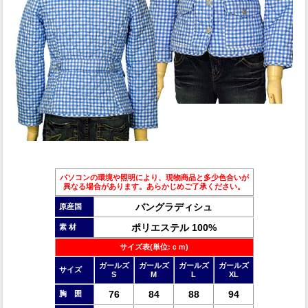
パソコンの環境や照明により、現物商品と多少色合いが
異なる場合があります。あらかじめご了承ください。
バングラディシュ
原産国
ポリエステル 100%
素 材
サイズ表(単位:ｃｍ)
ガールズ
ガールズ
ガールズ
ガールズ
サイズ
S
M
L
XL
76
84
88
94
胸 囲