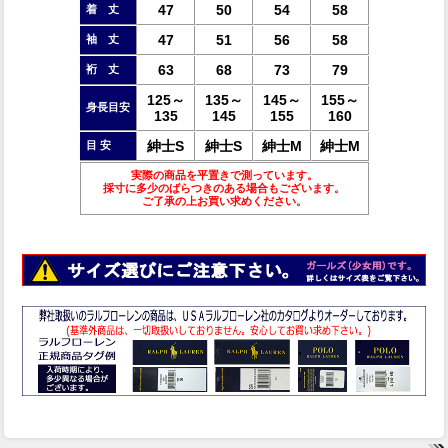
47
50
54
58
着 丈
47
51
56
58
袖 丈
63
68
73
79
裄 丈
125～
135～
145～
155～
身長目安
135
145
155
160
紳士S
紳士S
紳士M
紳士M
目 安
実際の商品を平置きで測っています。
採寸に多少のばらつきのある場合もございます。
ご了承の上お買い求めください。