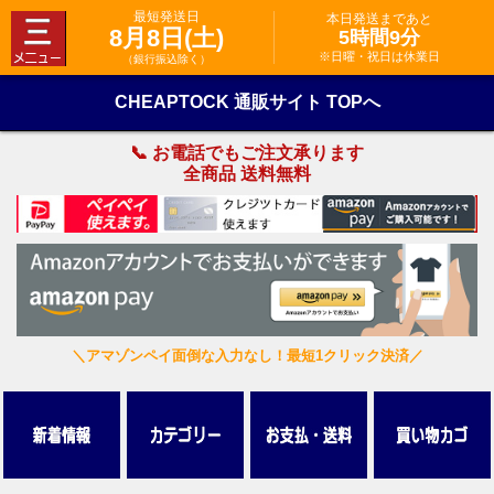
最短発送日
本日発送まであと
8月8日(土)
5時間9分
※日曜・祝日は休業日
（銀行振込除く）
CHEAPTOCK 通販サイト TOPへ
📞 お電話でもご注文承ります
全商品 送料無料
＼アマゾンペイ面倒な入力なし！最短1クリック決済／