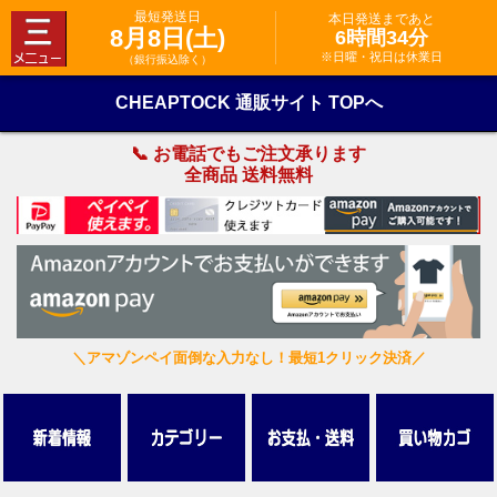
最短発送日
本日発送まであと
8月8日(土)
6時間34分
※日曜・祝日は休業日
（銀行振込除く）
CHEAPTOCK 通販サイト TOPへ
📞 お電話でもご注文承ります
全商品 送料無料
＼アマゾンペイ面倒な入力なし！最短1クリック決済／