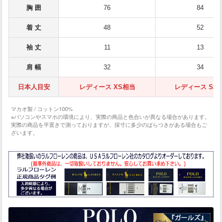
胸 囲
76
84
着 丈
48
52
袖 丈
11
13
肩 幅
32
34
日本人目安
レディース XS相当
レディース S相
マカオ製 / コットン100%
※パソコンやスマホの環境により、実際の商品と色合いが異なる場合があります。
実際の商品を平置きで測っておりますが、採寸に多少のばらつきがある場合もご
ざいます。