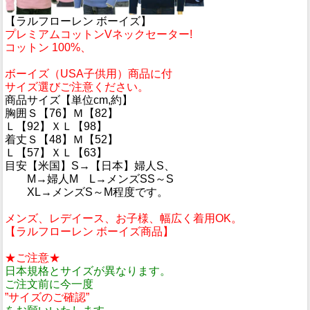
【ラルフローレン ボーイズ】
プレミアムコットンVネックセーター!
コットン 100%、
ボーイズ（USA子供用）商品に付
サイズ選びご注意ください。
商品サイズ【単位cm,約】
胸囲Ｓ【76】Ｍ【82】
Ｌ【92】ＸＬ【98】
着丈Ｓ【48】Ｍ【52】
Ｌ【57】ＸＬ【63】
目安【米国】S→【日本】婦人S、
M→婦人M L→メンズSS～S
XL→メンズS～M程度です。
メンズ、レデイース、お子様、幅広く着用OK。
【ラルフローレン ボーイズ商品】
★ご注意★
日本規格とサイズが異なります。
ご注文前に今一度
”サイズのご確認”