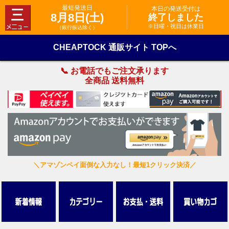
最短発送日
本日の発送受付は
8月8日(土)
終了しました
※日曜・祝日は休業日
（銀行振込除く）
CHEAPTOCK 通販サイト TOPへ
📞 お電話でもご注文承ります
全商品 送料無料
＼アマゾンペイ面倒な入力なし！最短1クリック決済／