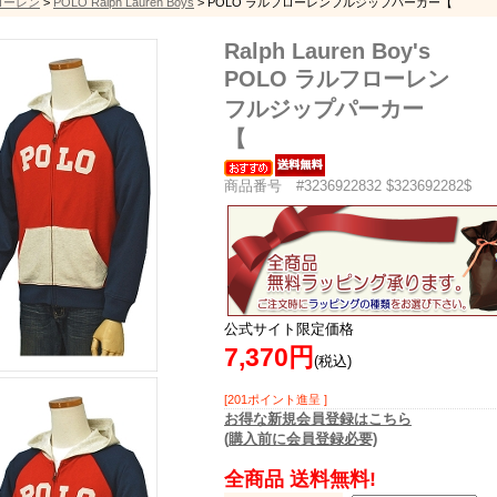
フローレン
>
POLO Ralph Lauren Boys
> POLO ラルフローレンフルジップパーカー【
Ralph Lauren Boy's
POLO ラルフローレン
フルジップパーカー
【
商品番号 #3236922832 $323692282$
公式サイト限定価格
7,370円
(税込)
[201ポイント進呈 ]
お得な新規会員登録はこちら
(購入前に会員登録必要)
全商品 送料無料!