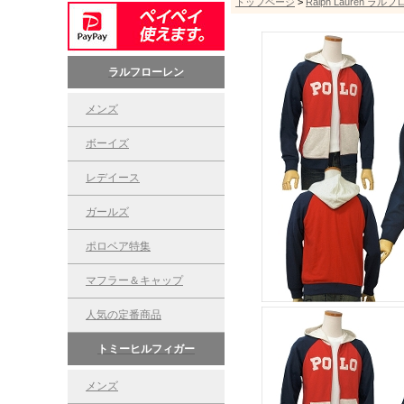
トップページ
>
Ralph Lauren ラル
ラルフローレン
メンズ
ボーイズ
レデイース
ガールズ
ポロベア特集
マフラー＆キャップ
人気の定番商品
トミーヒルフィガー
メンズ