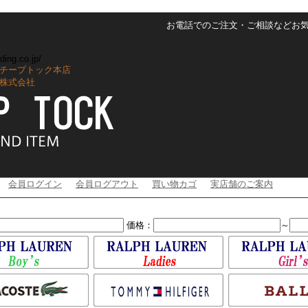
お電話でのご注文・ご相談などお気軽に
ding.co.jp/
チープトック本店
株式会社
会員ログイン
会員ログアウト
買い物カゴ
実店舗のご案内
価格：
～