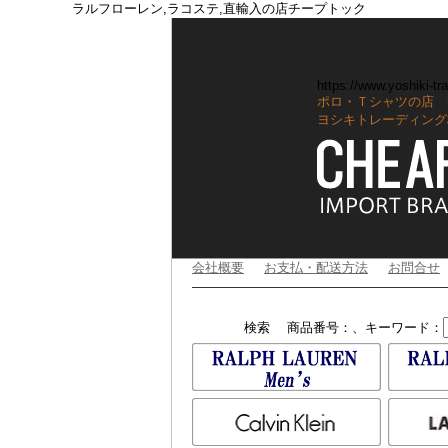
ラルフローレン,ラコステ,直輸入の店チープトック
https://www.yoshiki-tra
ポロ・Ｔシャツの店 
ヨシキトレーディング
会社概要
お支払・配送方法
お問合せ
検索
商品番号：、キーワード：