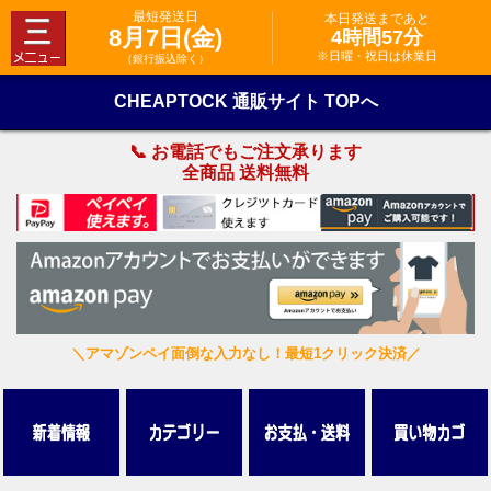
最短発送日
本日発送まであと
8月7日(金)
4時間57分
※日曜・祝日は休業日
（銀行振込除く）
CHEAPTOCK 通販サイト TOPへ
📞 お電話でもご注文承ります
全商品 送料無料
＼アマゾンペイ面倒な入力なし！最短1クリック決済／