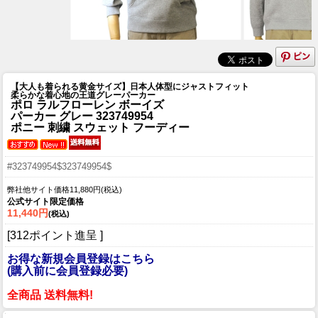
【大人も着られる黄金サイズ】日本人体型にジャストフィット
柔らかな着心地の王道グレーパーカー
ポロ ラルフローレン ボーイズ
パーカー グレー 323749954
ポニー 刺繍 スウェット フーディー
#323749954$323749954$
弊社他サイト価格11,880円(税込)
公式サイト限定価格
11,440円
(税込)
[312ポイント進呈 ]
お得な新規会員登録はこちら
(購入前に会員登録必要)
全商品 送料無料!