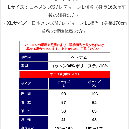
・
Lサイズ
：日本メンズS / レディースL相当（身長160cm前
後の細身の方）
・
XLサイズ
：日本メンズM / レディースLL相当（身長170cm
前後の標準体型の方）
パソコンの環境や照明により、現物商品と多少色合いが
異なる場合があります。あらかじめご了承ください。
ベトナム
原産国
コットン84% ポリエステル16%
素 材
サイズ表(単位:ｃｍ)
ボーイズ
ボーイズ
サイズ
L
XL
98
106
胸 囲
57
62
着 丈
56
63
袖 丈
41
43
肩 幅
155～165
165～175
身長目安