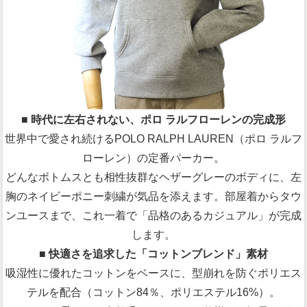
■ 時代に左右されない、ポロ ラルフローレンの完成形
世界中で愛され続けるPOLO RALPH LAUREN（ポロ ラルフ
ローレン）の定番パーカー。
どんなボトムスとも相性抜群なヘザーグレーのボディに、左
胸のネイビーポニー刺繍が気品を添えます。部屋着からタウ
ンユースまで、これ一着で「品格のあるカジュアル」が完成
します。
■ 快適さを追求した「コットンブレンド」素材
吸湿性に優れたコットンをベースに、型崩れを防ぐポリエス
テルを配合（コットン84％、ポリエステル16%）。