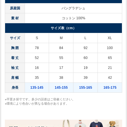
原産国
バングラデシュ
素 材
コットン 100%
サイズ表（cm）
サイズ
S
M
L
XL
胸 囲
78
84
92
100
着 丈
52
55
60
65
袖 丈
16
17
19
21
肩 幅
35
38
39
42
身長
135-145
145-155
155-165
165-175
※平置き採寸です。多少の誤差はご容赦ください。
※環境により色合いが異なる場合があります。