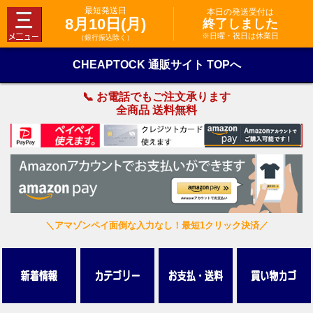
最短発送日
本日の発送受付は
8月10日(月)
終了しました
※日曜・祝日は休業日
（銀行振込除く）
CHEAPTOCK 通販サイト TOPへ
📞 お電話でもご注文承ります
全商品 送料無料
＼アマゾンペイ面倒な入力なし！最短1クリック決済／