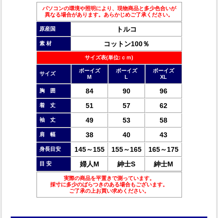
パソコンの環境や照明により、現物商品と多少色合いが
異なる場合があります。あらかじめご了承ください。
トルコ
原産国
コットン100％
素 材
サイズ表(単位:ｃｍ)
ボーイズ
ボーイズ
ボーイズ
サイズ
M
L
XL
84
90
96
胸 囲
51
57
62
着 丈
49
53
58
袖 丈
38
40
43
肩 幅
145～155
155～165
165～175
身長目安
婦人M
紳士S
紳士M
目 安
実際の商品を平置きで測っています。
採寸に多少のばらつきのある場合もございます。
ご了承の上お買い求めください。