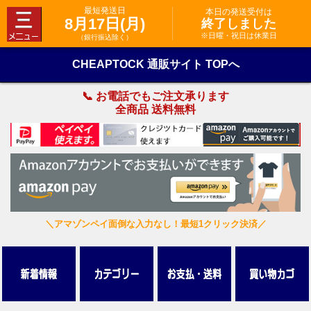
最短発送日
本日の発送受付は
8月17日(月)
終了しました
※日曜・祝日は休業日
（銀行振込除く）
CHEAPTOCK 通販サイト TOPへ
📞 お電話でもご注文承ります
全商品 送料無料
＼アマゾンペイ面倒な入力なし！最短1クリック決済／