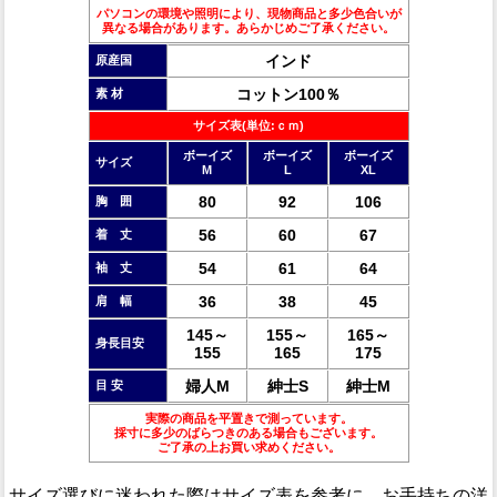
パソコンの環境や照明により、現物商品と多少色合いが
異なる場合があります。あらかじめご了承ください。
インド
原産国
コットン100％
素 材
サイズ表(単位:ｃｍ)
ボーイズ
ボーイズ
ボーイズ
サイズ
M
L
XL
80
92
106
胸 囲
56
60
67
着 丈
54
61
64
袖 丈
36
38
45
肩 幅
145～
155～
165～
身長目安
155
165
175
婦人M
紳士S
紳士M
目 安
実際の商品を平置きで測っています。
採寸に多少のばらつきのある場合もございます。
ご了承の上お買い求めください。
サイズ選びに迷われた際はサイズ表を参考に、お手持ちの洋