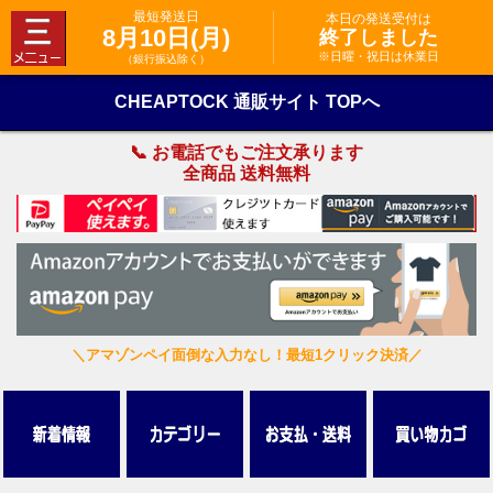
最短発送日
本日の発送受付は
8月10日(月)
終了しました
※日曜・祝日は休業日
（銀行振込除く）
CHEAPTOCK 通販サイト TOPへ
📞 お電話でもご注文承ります
全商品 送料無料
＼アマゾンペイ面倒な入力なし！最短1クリック決済／