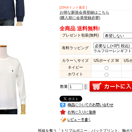
[234ポイント進呈 ]
お得な新規会員登録はこちら
(購入前に会員登録必要)
全商品 送料無料!
プレゼント包装(無料)
有料ラッピング
ラルフローレンギフト
カラー＼サイズ
USボーイズ M
US
ネイビー
ホワイト
数量
視線を奪う「トリプルポニー」バックプリント。胸ポ