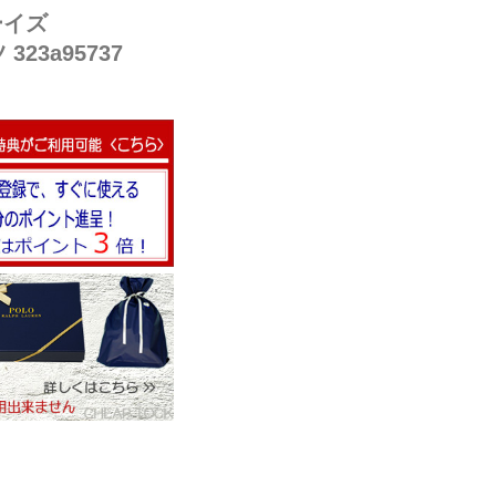
ーイズ
23a95737