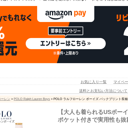
お気に入り一覧
マイペ
送料とお支払い方法について
フローレン
>
POLO Ralph Lauren Boys
> POLO ラルフローレン ボーイズ バックプリント長袖Tシ
【大人も着られるUSボー
ポケット付きで実用性も抜群