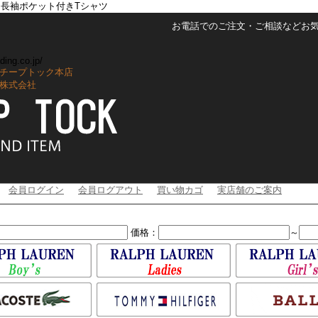
ト長袖ポケット付きTシャツ
お電話でのご注文・ご相談などお気軽に
ding.co.jp/
チープトック本店
株式会社
会員ログイン
会員ログアウト
買い物カゴ
実店舗のご案内
価格：
～