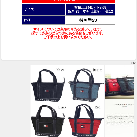
横幅:上部41・下部32
サイズ
高さ;23、マチ:上部5・下部12
持ち手23
仕様
サイズについては実際の商品を測っています。
採寸に多少のばらつきのある場合もございます。
ご了承の上お買い求めください。