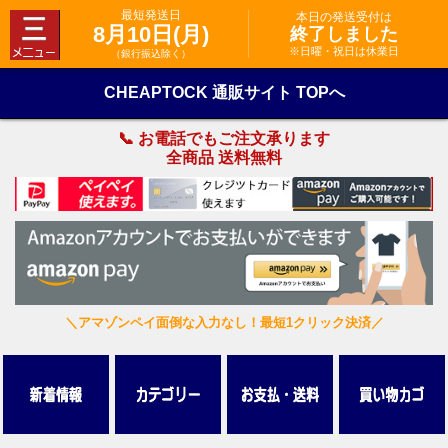
最短発送日
本日の発送受付は
8月10日(月)
終了しました
※日曜・祝日は休業日
（銀行振込除く）
CHEAPTOCK 通販サイト TOPへ
📞 お電話でもご注文承ります
全商品 送料無料
＼アマゾンペイ面倒な入力なし！最短1クリック決済／