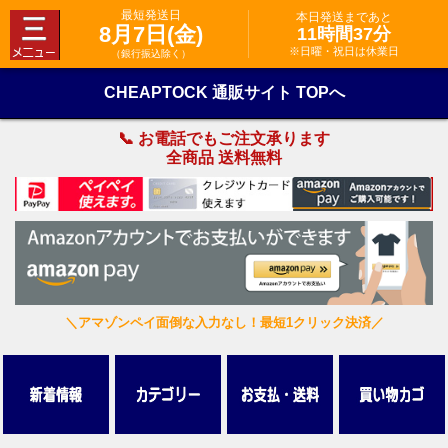
最短発送日
本日発送まであと
8月7日(金)
11時間37分
※日曜・祝日は休業日
（銀行振込除く）
CHEAPTOCK 通販サイト TOPへ
📞 お電話でもご注文承ります
全商品 送料無料
＼アマゾンペイ面倒な入力なし！最短1クリック決済／