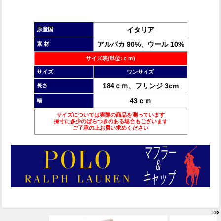
イタリア
原産国
アルパカ 90%、ウール 10%
素 材
サイズ表(単位:ｃｍ)
サイズ
ワンサイズ
184ｃｍ、フリンジ 3cm
長さ
43ｃｍ
幅
サイズについては実際の商品を測っています
採寸に多少のばらつきのある場合もございます
ご了承の上お買い求めください