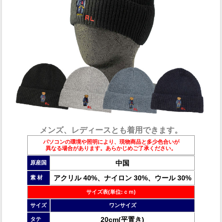
メンズ、レディースとも着用できます。
パソコンの環境や照明により、現物商品と多少色合いが
異なる場合があります。あらかじめご了承ください。
中国
原産国
アクリル 40%、ナイロン 30%、ウール 30%
素 材
サイズ表(単位:ｃｍ)
サイズ
ワンサイズ
20cm(平置き)
タテ