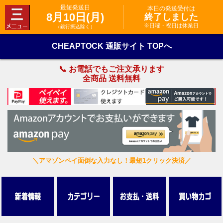
最短発送日
本日の発送受付は
8月10日(月)
終了しました
※日曜・祝日は休業日
（銀行振込除く）
CHEAPTOCK 通販サイト TOPへ
📞 お電話でもご注文承ります
全商品 送料無料
＼アマゾンペイ面倒な入力なし！最短1クリック決済／