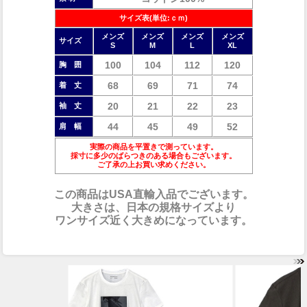
サイズ表(単位:ｃｍ)
メンズ
メンズ
メンズ
メンズ
サイズ
S
M
L
XL
100
104
112
120
胸 囲
68
69
71
74
着 丈
20
21
22
23
袖 丈
44
45
49
52
肩 幅
実際の商品を平置きで測っています。
採寸に多少のばらつきのある場合もございます。
ご了承の上お買い求めください。
この商品はUSA直輸入品でございます。
大きさは、日本の規格サイズより
ワンサイズ近く大きめになっています。