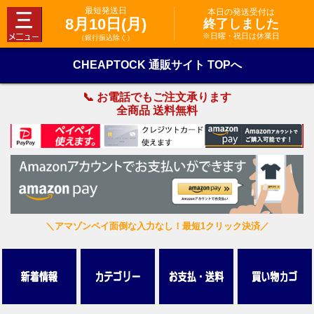
最短発送日
本日の発送受付は
8月10日(月)
終了しました
※日曜・祝日は休業日
（銀行振込除く）
CHEAPTOCK 通販サイト TOPへ
📞 お電話でもご注文承ります
全商品 送料無料
＼アマゾンペイ面倒な入力なし！最短1クリック決済／