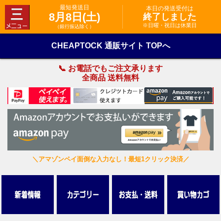
最短発送日
本日の発送受付は
8月8日(土)
終了しました
※日曜・祝日は休業日
（銀行振込除く）
CHEAPTOCK 通販サイト TOPへ
📞 お電話でもご注文承ります
全商品 送料無料
＼アマゾンペイ面倒な入力なし！最短1クリック決済／