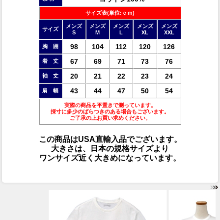
サイズ表(単位:ｃｍ)
メンズ
メンズ
メンズ
メンズ
メンズ
サイズ
S
M
L
XL
XXL
98
104
112
120
126
胸 囲
67
69
71
73
76
着 丈
20
21
22
23
24
袖 丈
43
44
47
50
54
肩 幅
実際の商品を平置きで測っています。
採寸に多少のばらつきのある場合もございます。
ご了承の上お買い求めください。
この商品はUSA直輸入品でございます。
大きさは、日本の規格サイズより
ワンサイズ近く大きめになっています。