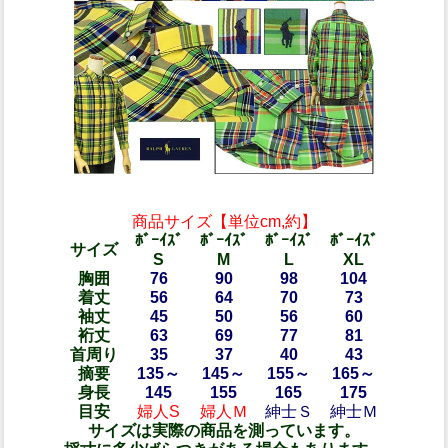
商品サイズ【単位cm,約】
ﾎﾞｰｲｽﾞ
ﾎﾞｰｲｽﾞ
ﾎﾞｰｲｽﾞ
ﾎﾞｰｲｽﾞ
サイズ
S
M
L
XL
胸囲
76
90
98
104
着丈
56
64
70
73
袖丈
45
50
56
60
裄丈
63
69
77
81
首周り
35
37
40
43
摘要
135～
145～
155～
165～
身長
145
155
165
175
目安
婦人S
婦人Ｍ
紳士Ｓ
紳士Ｍ
サイズは実際の商品を測っています。