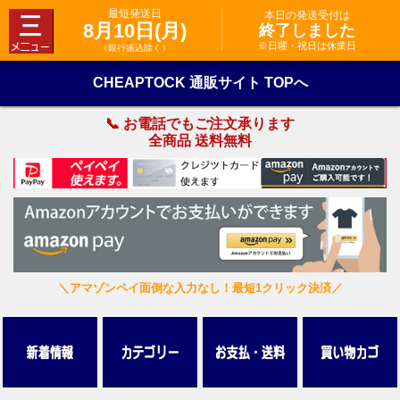
最短発送日
本日の発送受付は
8月10日(月)
終了しました
※日曜・祝日は休業日
（銀行振込除く）
CHEAPTOCK 通販サイト TOPへ
📞 お電話でもご注文承ります
全商品 送料無料
＼アマゾンペイ面倒な入力なし！最短1クリック決済／